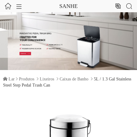




SANHE

Lar

Produtos

Lixeiros

Caixas de Banho

5L / 1.3 Gal Stainless
Steel Step Pedal Trash Can