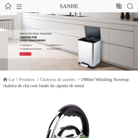




SANHE

Lar

Produtos

Chaleiras de assobio

1900ml Whistling Stovetop
chaleira de chá com fundo da cápsula de metal