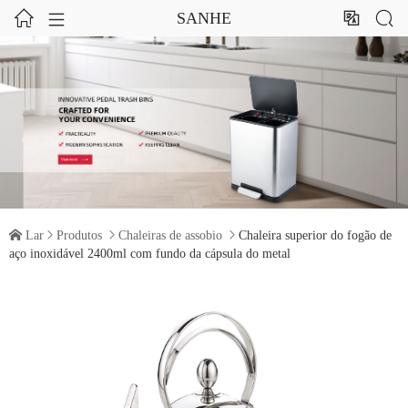




SANHE

Lar

Produtos

Chaleiras de assobio

Chaleira superior do fogão de
aço inoxidável 2400ml com fundo da cápsula do metal